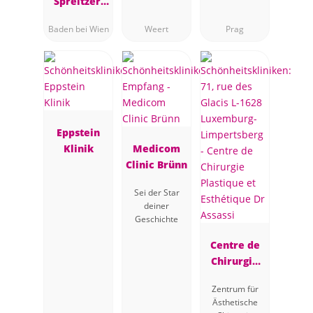
Spreitzer,
Plastische
Baden bei Wien
Weert
Prag
Chirurgin,
Baden bei
Wien
Eppstein
Klinik
Medicom
Clinic Brünn
Sei der Star
deiner
Geschichte
Centre de
Chirurgie
Plastique et
Zentrum für
Esthétique
Ästhetische
Dr Assassi