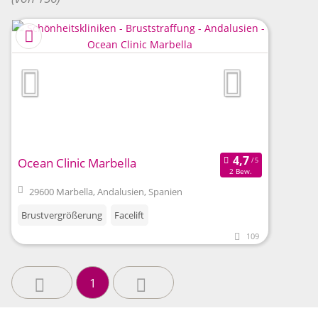
Ocean Clinic Marbella
2 Bew.
29600 Marbella, Andalusien, Spanien
Brustvergrößerung
Facelift
109
1