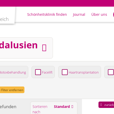
Schönheitsklinik finden
Journal
Über uns
leich
dalusien
Botoxbehandlung
Facelift
Haartransplantation
ung
e Filter entfernen
zurück
efunden
Sortieren
Standard
nach