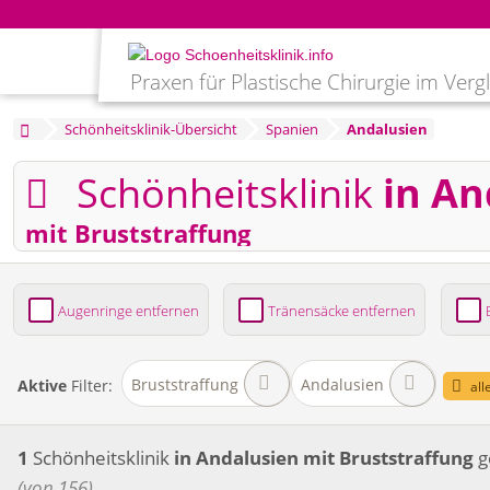
Praxen für Plastische Chirurgie im Verg
Schönheitsklinik-Übersicht
Spanien
Andalusien
Schönheitsklinik
in An
mit Bruststraffung
Augenringe entfernen
Tränensäcke entfernen
Bruststraffung
Brustvergrößerung
Fettabsaug
Bruststraffung
Andalusien
Aktive
Filter:
all
1
Schönheitsklinik
in Andalusien
mit Bruststraffung
g
(von 156)