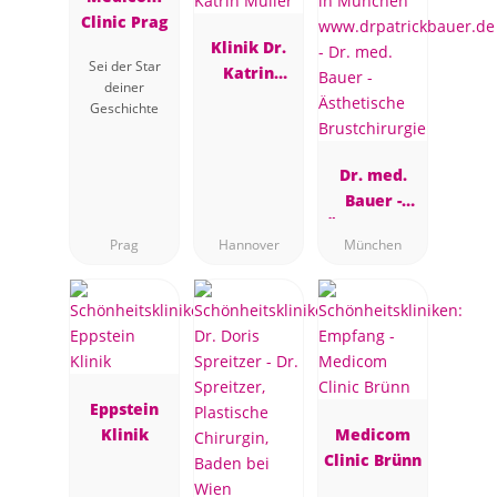
Clinic Prag
Klinik Dr.
Sei der Star
Katrin
deiner
Müller
Geschichte
Dr. med.
Bauer -
Ästhetische
Prag
Hannover
München
Brustchirur
gie
Eppstein
Klinik
Medicom
Clinic Brünn