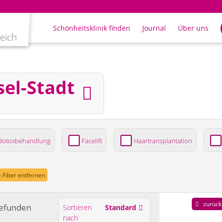
Schönheitsklinik finden
Journal
Über uns
leich
sel-Stadt
Botoxbehandlung
Facelift
Haartransplantation
ung
e Filter entfernen
zurück
efunden
Sortieren
Standard
nach