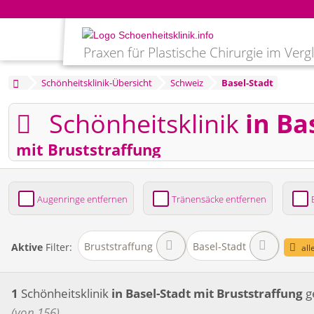
Praxen für Plastische Chirurgie im Verg
Schönheitsklinik-Übersicht
Schweiz
Basel-Stadt
Schönheitsklinik
in Ba
mit Bruststraffung
Augenringe entfernen
Tränensäcke entfernen
Bruststraffung
Brustvergrößerung
Fettabsaug
Bruststraffung
Basel-Stadt
Aktive
Filter:
all
1
Schönheitsklinik
in Basel-Stadt
mit Bruststraffung
g
(von 156)