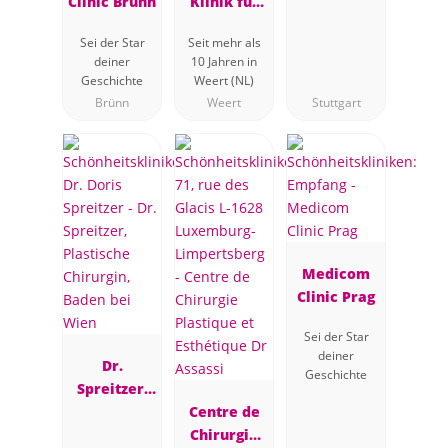
Clinic Brünn
Klinik für
Plastische
Sei der Star
Seit mehr als
Chirurgie
deiner
10 Jahren in
Geschichte
Weert (NL)
Brünn
Weert
Stuttgart
Medicom
Clinic Prag
Sei der Star
deiner
Dr.
Geschichte
Spreitzer,
Plastische
Centre de
Chirurgin,
Chirurgie