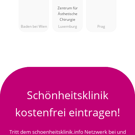
Baden bei
Plastique et
Zentrum für
Wien
Esthétique
Ästhetische
Dr Assassi
Chirurgie
Baden bei Wien
Luxemburg
Prag
Schönheitsklinik
kostenfrei eintragen!
Tritt dem schoenheitsklinik.info Netzwerk bei und