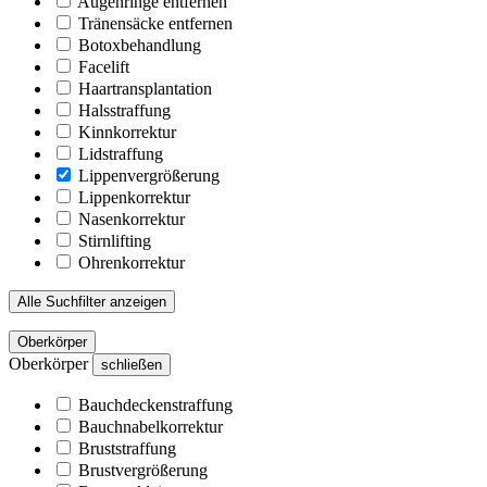
Augenringe entfernen
Tränensäcke entfernen
Botoxbehandlung
Facelift
Haartransplantation
Halsstraffung
Kinnkorrektur
Lidstraffung
Lippenvergrößerung
Lippenkorrektur
Nasenkorrektur
Stirnlifting
Ohrenkorrektur
Alle Suchfilter anzeigen
Oberkörper
Oberkörper
schließen
Bauchdeckenstraffung
Bauchnabelkorrektur
Bruststraffung
Brustvergrößerung