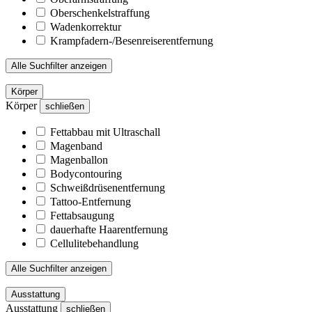
Oberschenkelstraffung
Wadenkorrektur
Krampfadern-/Besenreiserentfernung
Alle Suchfilter anzeigen
Körper
Körper
schließen
Fettabbau mit Ultraschall
Magenband
Magenballon
Bodycontouring
Schweißdrüsenentfernung
Tattoo-Entfernung
Fettabsaugung
dauerhafte Haarentfernung
Cellulitebehandlung
Alle Suchfilter anzeigen
Ausstattung
Ausstattung
schließen