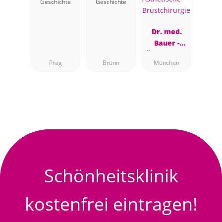
Geschichte
Geschichte
Dr. med.
Bauer -
Ästhetische
Prag
Brünn
München
Brustchirur
gie
Schönheitsklinik
kostenfrei eintragen!