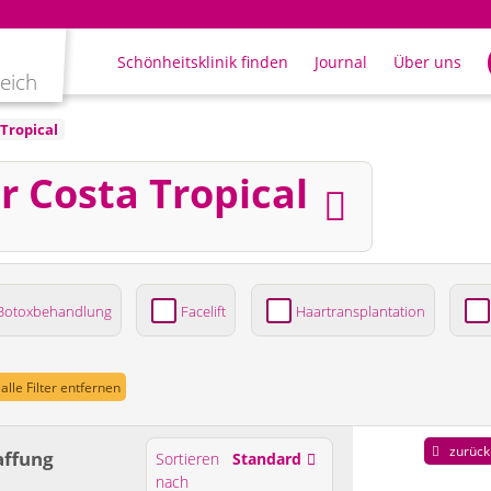
Schönheitsklinik finden
Journal
Über uns
leich
Tropical
r Costa Tropical
Botoxbehandlung
Facelift
Haartransplantation
ung
alle Filter entfernen
zurück
affung
Sortieren
Standard
nach