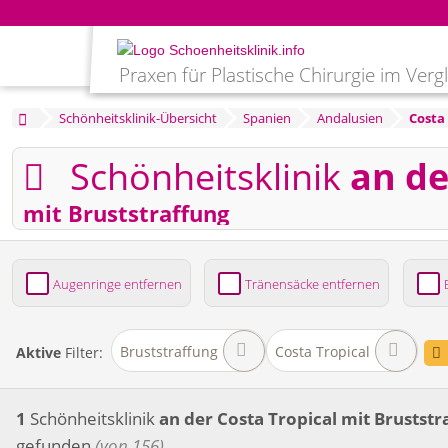
Praxen für Plastische Chirurgie im Verg
Schönheitsklinik-Übersicht
Spanien
Andalusien
Costa 
Schönheitsklinik
an de
mit Bruststraffung
Augenringe entfernen
Tränensäcke entfernen
Bruststraffung
Brustvergrößerung
Fettabsaug
Bruststraffung
Costa Tropical
Aktive
Filter:
1
Schönheitsklinik
an der Costa Tropical
mit Bruststr
gefunden
(von 156)