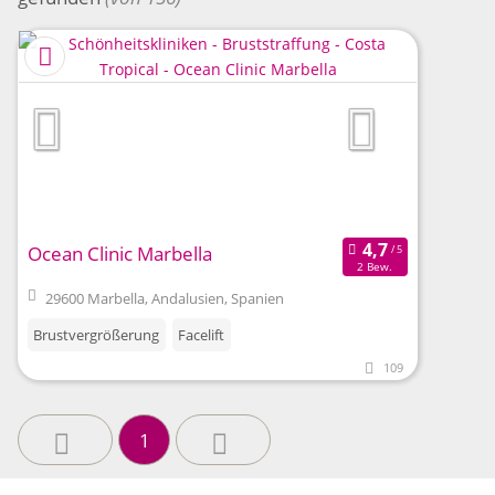
Ocean Clinic Marbella
2 Bew.
29600 Marbella, Andalusien, Spanien
Brustvergrößerung
Facelift
109
1