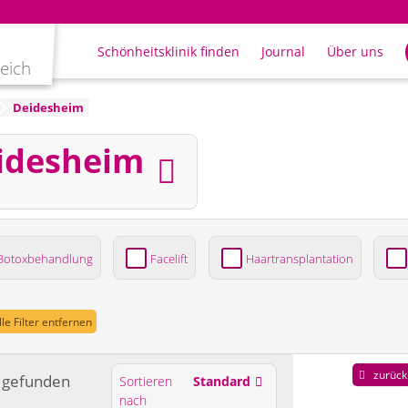
Schönheitsklinik finden
Journal
Über uns
leich
Deidesheim
eidesheim
Botoxbehandlung
Facelift
Haartransplantation
ung
lle Filter entfernen
zurück
gefunden
Sortieren
Standard
nach