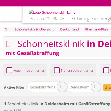
Praxen für Plastische Chirurgie im Verg
Schönheitsklinik-Übersicht
Deutschland
Rheinland-Pfalz
Schönheitsklinik
in D
mit Gesäßstraffung
Augenringe entfernen
Tränensäcke entfernen
Bruststraffung
Brustvergrößerung
Fettabsaug
Gesäßstraffung
Deidesheim
Aktive
Filter:
a
1
Schönheitsklinik
in Deidesheim
mit Gesäßstraffung
(von 156)