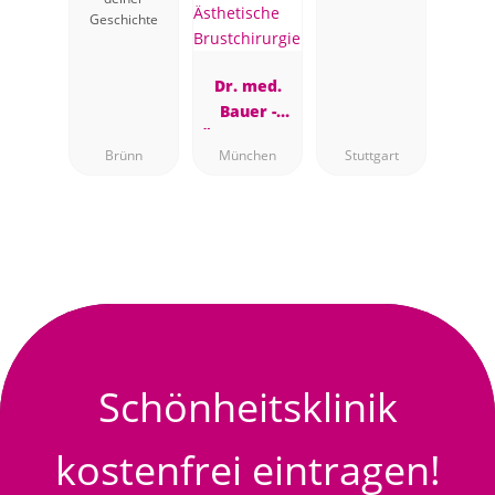
Geschichte
Dr. med.
Bauer -
Ästhetische
Brünn
München
Stuttgart
Brustchirur
gie
Schönheitsklinik
kostenfrei eintragen!