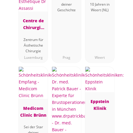
Chirurgie
deiner
10 Jahren in
Geschichte
Weert (NL)
Centre de
Chirurgie
Plastique et
Zentrum für
Esthétique
Ästhetische
Dr Assassi
Chirurgie
Luxemburg
Prag
Weert
Eppstein
Medicom
Klinik
Clinic Brünn
Sei der Star
deiner