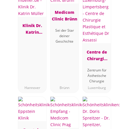
Medicom
Clinic Brünn
Klinik Dr.
Sei der Star
Katrin
deiner
Müller
Geschichte
Centre de
Chirurgie
Plastique et
Zentrum für
Esthétique
Ästhetische
Dr Assassi
Chirurgie
Hannover
Brünn
Luxemburg