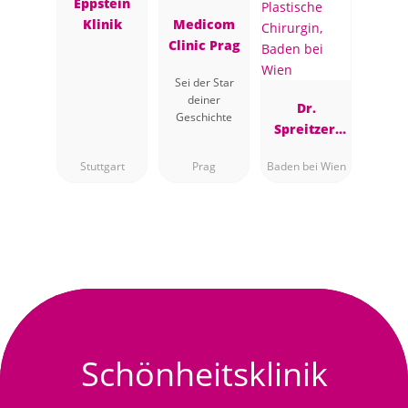
Eppstein
Klinik
Medicom
Clinic Prag
Sei der Star
deiner
Dr.
Geschichte
Spreitzer,
Plastische
Stuttgart
Prag
Baden bei Wien
Chirurgin,
Baden bei
Wien
Schönheitsklinik