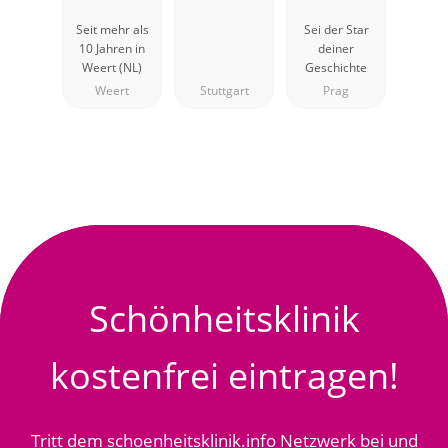
Plastische
Seit mehr als
Sei der Star
Chirurgie
10 Jahren in
deiner
Weert (NL)
Geschichte
Weert
Stuttgart
Prag
Schönheitsklinik
kostenfrei eintragen!
Tritt dem schoenheitsklinik.info Netzwerk bei und