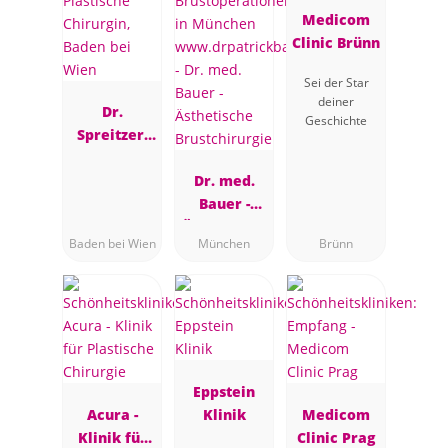
Medicom
Clinic Brünn
Sei der Star
deiner
Dr.
Geschichte
Spreitzer,
Plastische
Chirurgin,
Dr. med.
Baden bei
Bauer -
Wien
Ästhetische
Baden bei Wien
München
Brünn
Brustchirur
gie
Eppstein
Acura -
Klinik
Medicom
Klinik für
Clinic Prag