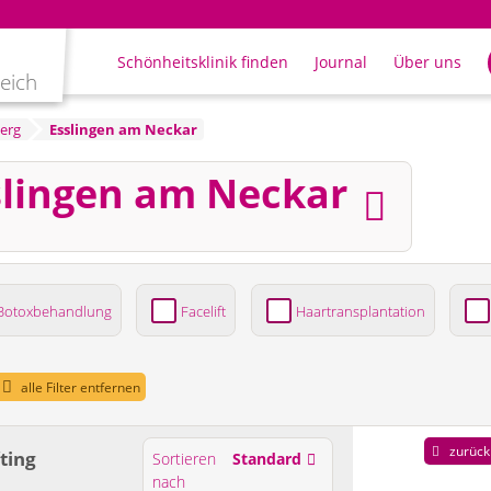
Schönheitsklinik finden
Journal
Über uns
leich
erg
Esslingen am Neckar
slingen am Neckar
Botoxbehandlung
Facelift
Haartransplantation
ung
alle Filter entfernen
zurück
fting
Sortieren
Standard
nach