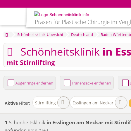
Praxen für Plastische Chirurgie im Verg
Schönheitsklinik-Übersicht
Deutschland
Baden-Württemb
Schönheitsklinik
in Es
mit Stirnlifting
Augenringe entfernen
Tränensäcke entfernen
Bruststraffung
Brustvergrößerung
Fettabsaug
Stirnlifting
Esslingen am Neckar
Aktive
Filter:
1
Schönheitsklinik
in Esslingen am Neckar
mit Stirnli
gefunden
(von 156)