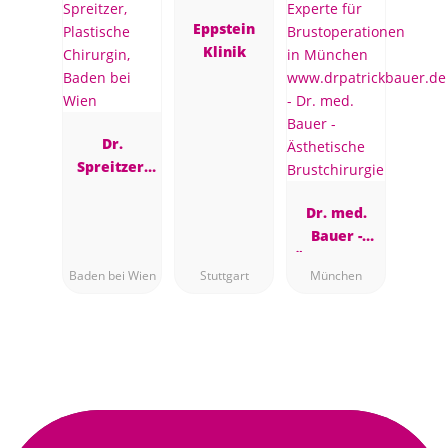
Eppstein
Klinik
Dr.
Spreitzer,
Plastische
Chirurgin,
Dr. med.
Baden bei
Bauer -
Wien
Ästhetische
Baden bei Wien
Stuttgart
München
Brustchirur
gie