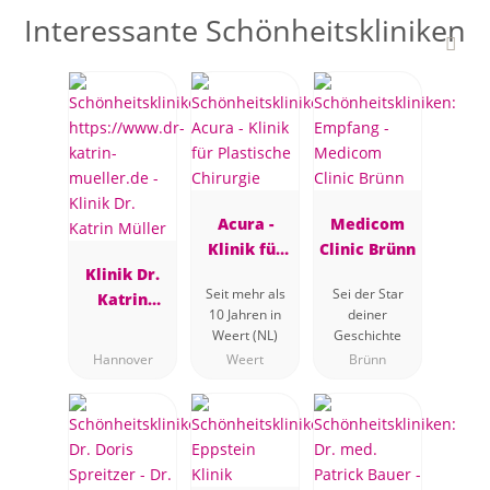
Interessante Schönheitskliniken
Acura -
Medicom
Klinik für
Clinic Brünn
Klinik Dr.
Plastische
Seit mehr als
Sei der Star
Katrin
Chirurgie
10 Jahren in
deiner
Müller
Weert (NL)
Geschichte
Hannover
Weert
Brünn