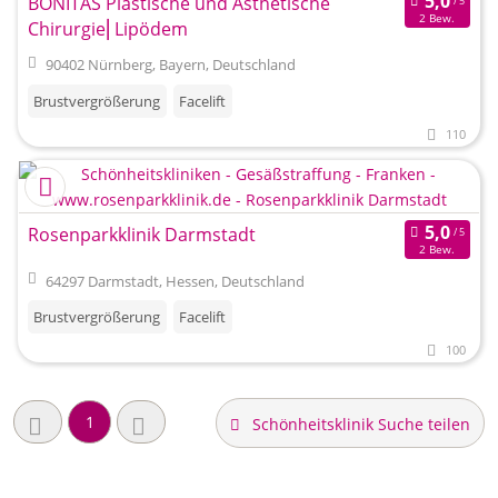
BONITAS Plastische und Ästhetische
2 Bew.
Chirurgie⎜Lipödem
90402 Nürnberg, Bayern, Deutschland
Brustvergrößerung
Facelift
110
Rosenparkklinik Darmstadt
2 Bew.
64297 Darmstadt, Hessen, Deutschland
Brustvergrößerung
Facelift
100
1
Schönheitsklinik Suche teilen