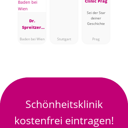
Clinic Prag
Sei der Star
deiner
Dr.
Geschichte
Spreitzer,
Plastische
Baden bei Wien
Stuttgart
Prag
Chirurgin,
Baden bei
Wien
Schönheitsklinik
kostenfrei eintragen!