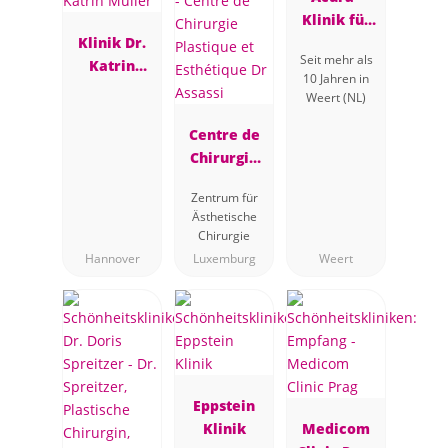
Klinik für
Klinik Dr.
Plastische
Seit mehr als
Katrin
Chirurgie
10 Jahren in
Müller
Weert (NL)
Centre de
Chirurgie
Plastique et
Zentrum für
Esthétique
Ästhetische
Dr Assassi
Chirurgie
Hannover
Luxemburg
Weert
Eppstein
Klinik
Medicom