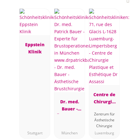
Eppstein
Klinik
Centre de
Dr. med.
Chirurgie
Bauer -
Plastique et
Zentrum für
Ästhetische
Esthétique
Ästhetische
Brustchirur
Dr Assassi
Chirurgie
gie
Stuttgart
München
Luxemburg