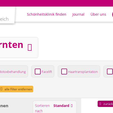
Schönheitsklinik finden
Journal
Über uns
leich
rnten
Botoxbehandlung
Facelift
Haartransplantation
ung
alle Filter entfernen
zurück
rnen
Sortieren
Standard
nach