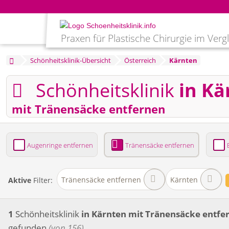
Praxen für Plastische Chirurgie im Verg
Schönheitsklinik-Übersicht
Österreich
Kärnten
Schönheitsklinik
in Kä
mit Tränensäcke entfernen
Augenringe entfernen
Tränensäcke entfernen
Bruststraffung
Brustvergrößerung
Fettabsaug
Tränensäcke entfernen
Kärnten
Aktive
Filter:
1
Schönheitsklinik
in Kärnten
mit Tränensäcke entfe
gefunden
(von 156)