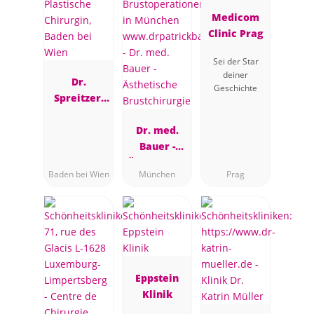
Medicom
Clinic Prag
Sei der Star
deiner
Dr.
Geschichte
Spreitzer,
Plastische
Chirurgin,
Dr. med.
Baden bei
Bauer -
Wien
Ästhetische
Baden bei Wien
München
Prag
Brustchirur
gie
Eppstein
Klinik