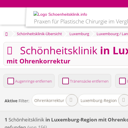
Praxen für Plastische Chirurgie im Verg
Schönheitsklinik-Übersicht
Luxemburg
Luxembourg / Land
Schönheitsklinik
in L
mit Ohrenkorrektur
Augenringe entfernen
Tränensäcke entfernen
Bruststraffung
Brustvergrößerung
Fettabsaug
Ohrenkorrektur
Luxemburg-Region
Aktive
Filter:
1
Schönheitsklinik
in Luxemburg-Region
mit Ohrenk
gefunden
(von 156)