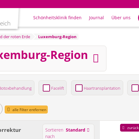
Schönheitsklinik finden
Journal
Über uns
leich
 der roten Erde
Luxemburg-Region
uxemburg-Region
Botoxbehandlung
Facelift
Haartransplantation
ung
alle Filter entfernen
zurück
orrektur
Sortieren
Standard
nach