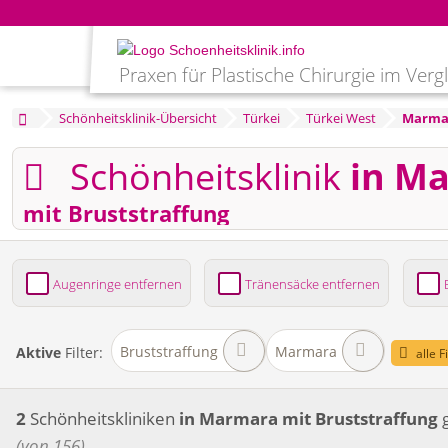
Praxen für Plastische Chirurgie im Verg
Schönheitsklinik-Übersicht
Türkei
Türkei West
Marma
Schönheitsklinik
in M
mit Bruststraffung
Augenringe entfernen
Tränensäcke entfernen
Bruststraffung
Brustvergrößerung
Fettabsaug
Bruststraffung
Marmara
Aktive
Filter:
alle F
2
Schönheitskliniken
in Marmara
mit Bruststraffung
(von 156)