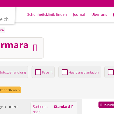
Schönheitsklinik finden
Journal
Über uns
leich
ra
armara
Botoxbehandlung
Facelift
Haartransplantation
ung
ilter entfernen
zurück
gefunden
Sortieren
Standard
nach