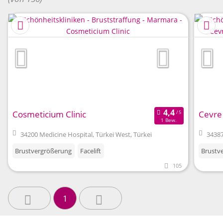
Cosmeticium Clinic
Cevre 
1 Bew.
34200 Medicine Hospital, Türkei West, Türkei
34387
Brustvergrößerung
Facelift
Brustv
105
1