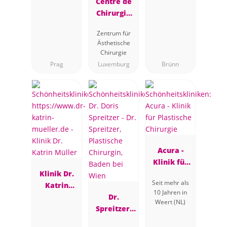
Centre de
Chirurgie
Plastique et
Zentrum für
Esthétique
Ästhetische
Dr Assassi
Chirurgie
Prag
Luxemburg
Brünn
Acura -
Klinik für
Klinik Dr.
Plastische
Seit mehr als
Katrin
Chirurgie
10 Jahren in
Müller
Dr.
Weert (NL)
Spreitzer,
Plastische