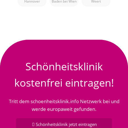
Hannover
Baden bei Wien
Weert
Chirurgin,
Baden bei
Wien
Schönheitsklinik
kostenfrei eintragen!
Tritt dem schoenheitsklinik.info Netzwerk bei und
werde europaweit gefunden.
Schönheitsklinik jetzt eintragen