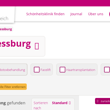
Schönheitsklinik finden
Journal
Über uns
leich
essburg
essburg
Botoxbehandlung
Facelift
Haartransplantation
ung
lle Filter entfernen
zurück
ung
gefunden
Sortieren
Standard
nach