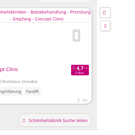
t Clinic
2 Bew.
2 Bratislava, Slowakei
ergrößerung
Facelift
101
Schönheitsklinik Suche teilen