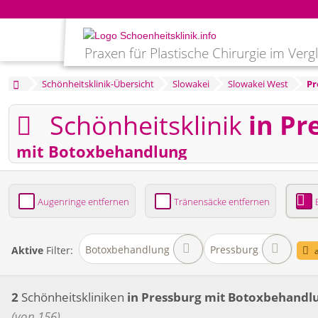
Praxen für Plastische Chirurgie im Verg
Schönheitsklinik-Übersicht
Slowakei
Slowakei West
Pr
Schönheitsklinik
in Pr
mit Botoxbehandlung
Augenringe entfernen
Tränensäcke entfernen
Bruststraffung
Brustvergrößerung
Fettabsaug
Botoxbehandlung
Pressburg
Aktive
Filter:
a
2
Schönheitskliniken
in Pressburg
mit Botoxbehandl
(von 156)