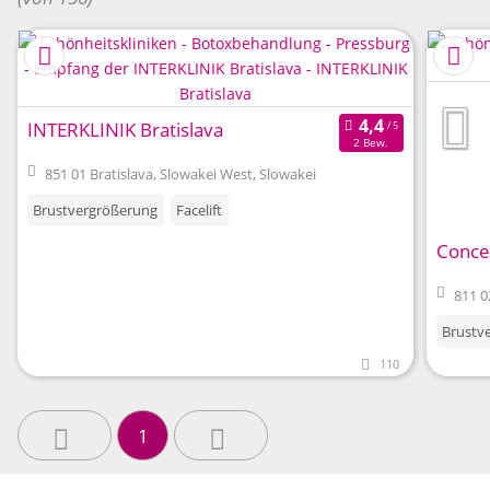
INTERKLINIK Bratislava
2 Bew.
851 01 Bratislava, Slowakei West, Slowakei
Brustvergrößerung
Facelift
Concep
811 0
Brustv
110
1