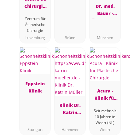
Chirurgie
Dr. med.
Plastique et
Bauer -
Zentrum für
Esthétique
Ästhetische
Ästhetische
Dr Assassi
Brustchirur
Chirurgie
gie
Luxemburg
Brünn
München
Eppstein
Klinik
Acura -
Klinik für
Klinik Dr.
Plastische
Seit mehr als
Katrin
Chirurgie
10 Jahren in
Müller
Weert (NL)
Stuttgart
Hannover
Weert