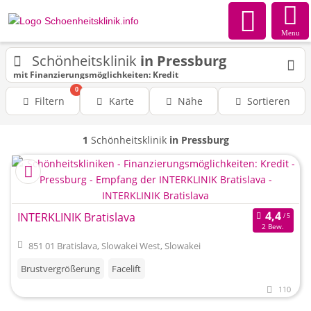
Menu
Schönheitsklinik
in Pressburg
mit Finanzierungsmöglichkeiten: Kredit
0
Filtern
Karte
Nähe
Sortieren
1
Schönheitsklinik
in Pressburg
INTERKLINIK Bratislava
2 Bew.
851 01 Bratislava, Slowakei West, Slowakei
Brustvergrößerung
Facelift
110