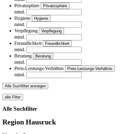
Privatssphäre
Privatssphäre
mind.
Hygiene
Hygiene
mind.
Verpflegung
Verpflegung
mind.
Freundlichkeit
Freundlichkeit
mind.
Beratung
Beratung
mind.
Preis-Leistungs-Verhältnis
Preis-Leistungs-Verhältnis
mind.
Alle Suchfilter anzeigen
alle Filter
Alle Suchfilter
Region Hausruck