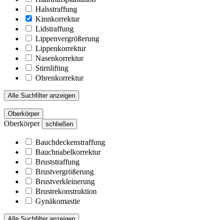
Halsstraffung
Kinnkorrektur
Lidstraffung
Lippenvergrößerung
Lippenkorrektur
Nasenkorrektur
Stirnlifting
Ohrenkorrektur
Alle Suchfilter anzeigen
Oberkörper
Oberkörper
schließen
Bauchdeckenstraffung
Bauchnabelkorrektur
Bruststraffung
Brustvergrößerung
Brustverkleinerung
Brustrekonstruktion
Gynäkomastie
Alle Suchfilter anzeigen