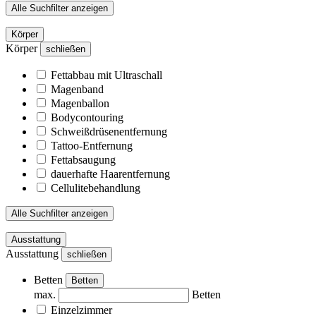
Alle Suchfilter anzeigen
Körper
Körper
schließen
Fettabbau mit Ultraschall
Magenband
Magenballon
Bodycontouring
Schweißdrüsenentfernung
Tattoo-Entfernung
Fettabsaugung
dauerhafte Haarentfernung
Cellulitebehandlung
Alle Suchfilter anzeigen
Ausstattung
Ausstattung
schließen
Betten
Betten
max.
Betten
Einzelzimmer