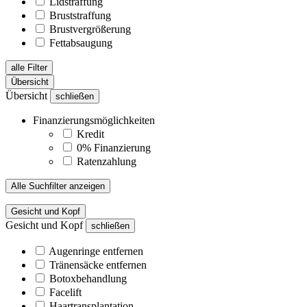
Lidstraffung
Bruststraffung
Brustvergrößerung
Fettabsaugung
alle Filter
Übersicht
Übersicht
schließen
Finanzierungsmöglichkeiten
Kredit
0% Finanzierung
Ratenzahlung
Alle Suchfilter anzeigen
Gesicht und Kopf
Gesicht und Kopf
schließen
Augenringe entfernen
Tränensäcke entfernen
Botoxbehandlung
Facelift
Haartransplantation