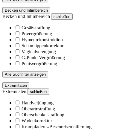
Becken und Intimbereich
Becken und Intimbereich
schließen
Gesäßstraffung
Povergrößerung
Hymenrekonstruktion
Schamlippenkorrektur
Vaginalverengung
G-Punkt Vergrößerung
Penisvergrößerung
Alle Suchfilter anzeigen
Extremitäten
Extremitäten
schließen
Handverjüngung
Oberarmstraffung
Oberschenkelstraffung
Wadenkorrektur
Krampfadern-/Besenreiserentfernung