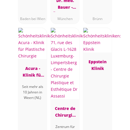
Chirurgin,
Dr. med.
Baden bei
Bauer -
Wien
Ästhetische
Baden bei Wien
München
Brünn
Brustchirur
gie
Eppstein
Acura -
Klinik
Klinik für
Plastische
Seit mehr als
Chirurgie
10 Jahren in
Weert (NL)
Centre de
Chirurgie
Plastique et
Zentrum für
Esthétique