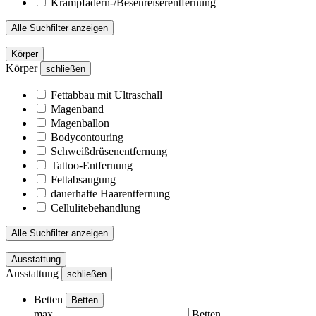
Krampfadern-/Besenreiserentfernung
Alle Suchfilter anzeigen
Körper
Körper
schließen
Fettabbau mit Ultraschall
Magenband
Magenballon
Bodycontouring
Schweißdrüsenentfernung
Tattoo-Entfernung
Fettabsaugung
dauerhafte Haarentfernung
Cellulitebehandlung
Alle Suchfilter anzeigen
Ausstattung
Ausstattung
schließen
Betten
Betten
max.
Betten