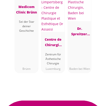
Medicom
Clinic Brünn
Sei der Star
deiner
Dr.
Geschichte
Spreitzer,
Centre de
Plastische
Chirurgie
Chirurgin,
Plastique et
Baden bei
Zentrum für
Esthétique
Wien
Ästhetische
Dr Assassi
Chirurgie
Brünn
Luxemburg
Baden bei Wien