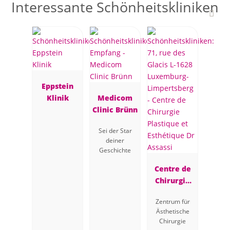
Interessante Schönheitskliniken
Eppstein
Klinik
Medicom
Clinic Brünn
Sei der Star
deiner
Geschichte
Centre de
Chirurgie
Plastique et
Zentrum für
Esthétique
Ästhetische
Dr Assassi
Chirurgie