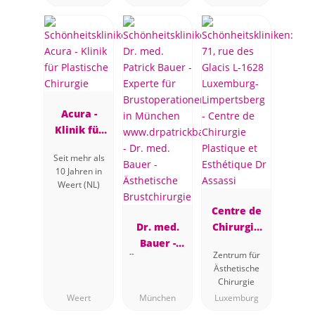
Baden bei
Wien
Acura -
Klinik für
Plastische
Seit mehr als
Chirurgie
10 Jahren in
Weert (NL)
Centre de
Dr. med.
Chirurgie
Bauer -
Plastique et
Zentrum für
Ästhetische
Esthétique
Ästhetische
Brustchirur
Dr Assassi
Chirurgie
gie
Weert
München
Luxemburg