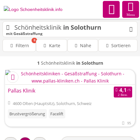
Menu
Schönheitsklinik
in Solothurn
mit Gesäßstraffung
0
Filtern
Karte
Nähe
Sortieren
1
Schönheitsklinik
in Solothurn
Pallas Klinik
2 Bew.
4600 Olten (Hauptsitz), Solothurn, Schweiz
Brustvergrößerung
Facelift
95