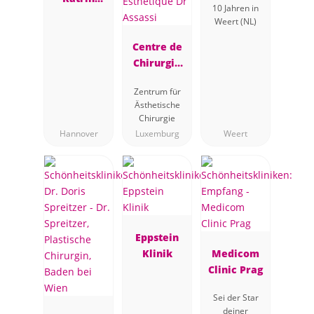
10 Jahren in
Müller
Weert (NL)
Centre de
Chirurgie
Plastique et
Zentrum für
Esthétique
Ästhetische
Dr Assassi
Chirurgie
Hannover
Luxemburg
Weert
Eppstein
Klinik
Medicom
Clinic Prag
Sei der Star
deiner