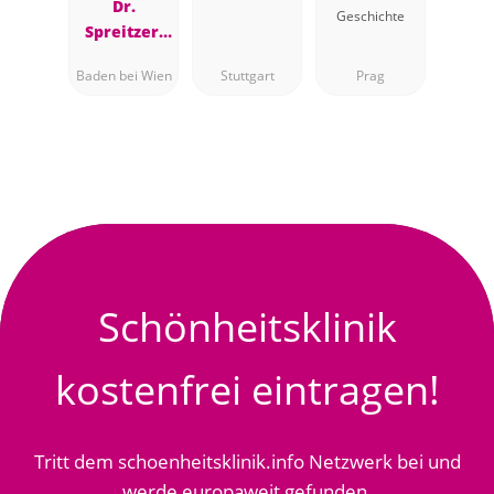
Dr.
Geschichte
Spreitzer,
Plastische
Baden bei Wien
Stuttgart
Prag
Chirurgin,
Baden bei
Wien
Schönheitsklinik
kostenfrei eintragen!
Tritt dem schoenheitsklinik.info Netzwerk bei und
werde europaweit gefunden.