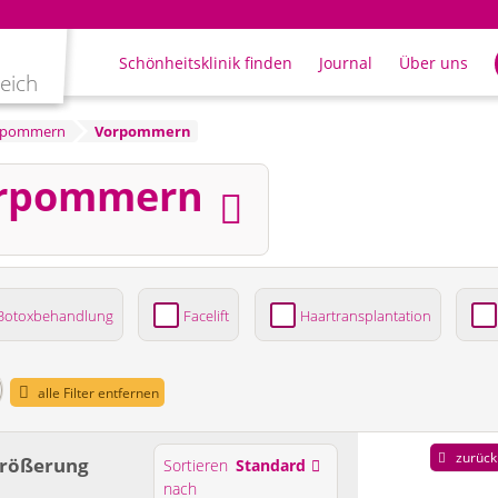
Schönheitsklinik finden
Journal
Über uns
leich
rpommern
Vorpommern
orpommern
Botoxbehandlung
Facelift
Haartransplantation
ung
alle Filter entfernen
zurück
größerung
Sortieren
Standard
nach