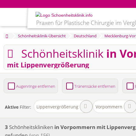
Praxen für Plastische Chirurgie im Verg
Schönheitsklinik-Übersicht
Deutschland
Mecklenburg-Vo
Schönheitsklinik
in V
mit Lippenvergrößerung
Augenringe entfernen
Tränensäcke entfernen
Bruststraffung
Brustvergrößerung
Fettabsaug
Lippenvergrößerung
Vorpommern
Aktive
Filter:
3
Schönheitskliniken
in Vorpommern
mit Lippenver
gefunden
(von 156)