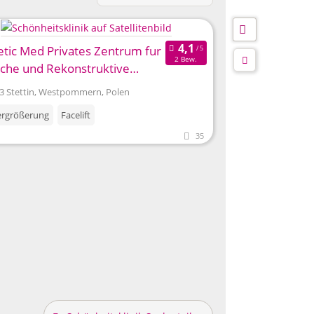
etic Med Privates Zentrum fur
2 Bew.
sche und Rekonstruktive
gie
3 Stettin, Westpommern, Polen
ergrößerung
Facelift
35