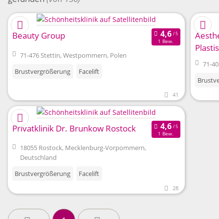
Beauty Group
Aesth
1 Bew.
Plasti
71-476 Stettin, Westpommern, Polen
Chirur
71-40
Brustvergrößerung
Facelift
Brustv
41
Privatklinik Dr. Brunkow Rostock
1 Bew.
18055 Rostock, Mecklenburg-Vorpommern,
Deutschland
Brustvergrößerung
Facelift
28