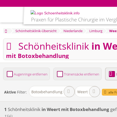
Praxen für Plastische Chirurgie im Verg
Schönheitsklinik-Übersicht
Niederlande
Limburg
Wee
Schönheitsklinik
in We
mit Botoxbehandlung
Augenringe entfernen
Tränensäcke entfernen
Bruststraffung
Brustvergrößerung
Fettabsaug
Botoxbehandlung
Weert
Aktive
Filter:
alle F
1
Schönheitsklinik
in Weert
mit Botoxbehandlung
ge
156)