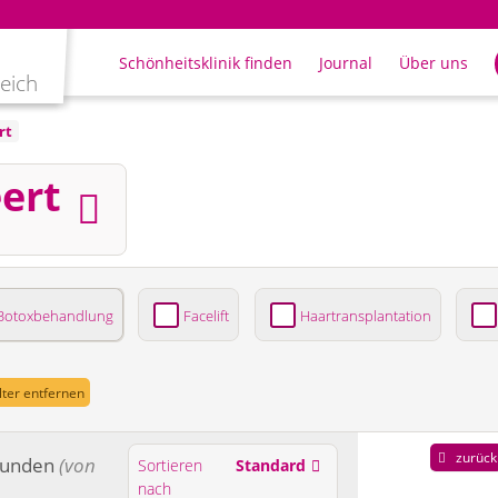
Schönheitsklinik finden
Journal
Über uns
leich
rt
ert
Botoxbehandlung
Facelift
Haartransplantation
ung
ilter entfernen
zurück
funden
(von
Sortieren
Standard
nach