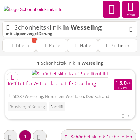
Menu
Schönheitsklinik
in Wesseling
mit Lippenvergrößerung
0
Filtern
Karte
Nähe
Sortieren
1
Schönheitsklinik
in Wesseling
Institut für Ästhetik und Life Coaching
1 Bew.
50389 Wesseling, Nordrhein-Westfalen, Deutschland
Brustvergrößerung
Facelift
31
1
Schönheitsklinik Suche teilen