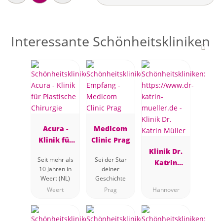
Interessante Schönheitskliniken
Acura -
Medicom
Klinik für
Clinic Prag
Plastische
Klinik Dr.
Seit mehr als
Sei der Star
Chirurgie
Katrin
10 Jahren in
deiner
Müller
Weert (NL)
Geschichte
Weert
Prag
Hannover