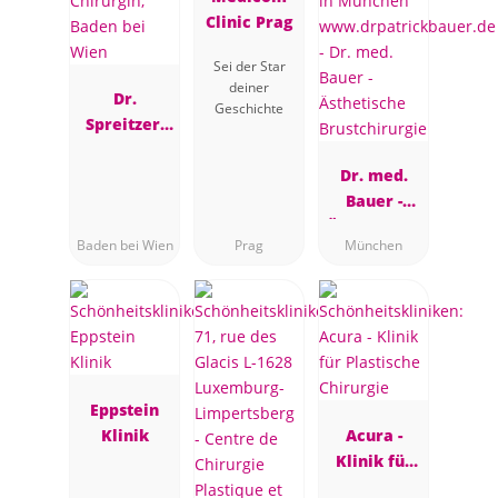
Clinic Prag
Sei der Star
deiner
Dr.
Geschichte
Spreitzer,
Plastische
Chirurgin,
Dr. med.
Baden bei
Bauer -
Wien
Ästhetische
Baden bei Wien
Prag
München
Brustchirur
gie
Eppstein
Klinik
Acura -
Klinik für
Plastische