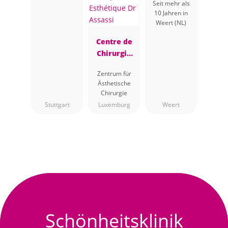
Seit mehr als
Chirurgie
10 Jahren in
Weert (NL)
Centre de
Chirurgie
Plastique et
Zentrum für
Esthétique
Ästhetische
Dr Assassi
Chirurgie
Stuttgart
Luxemburg
Weert
Schönheitsklinik