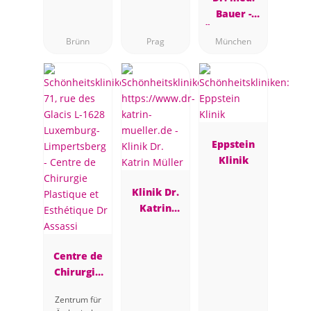
Bauer -
Ästhetische
Brünn
Prag
München
Brustchirur
gie
Eppstein
Klinik
Klinik Dr.
Katrin
Müller
Centre de
Chirurgie
Plastique et
Zentrum für
Esthétique