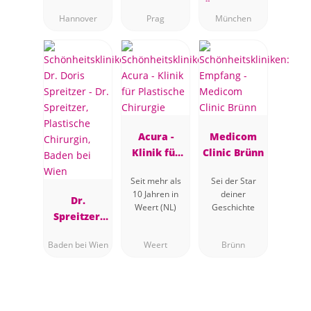
Ästhetische
Hannover
Prag
München
Brustchirur
gie
Acura -
Medicom
Klinik für
Clinic Brünn
Plastische
Seit mehr als
Sei der Star
Chirurgie
10 Jahren in
deiner
Dr.
Weert (NL)
Geschichte
Spreitzer,
Plastische
Baden bei Wien
Weert
Brünn
Chirurgin,
Baden bei
Wien