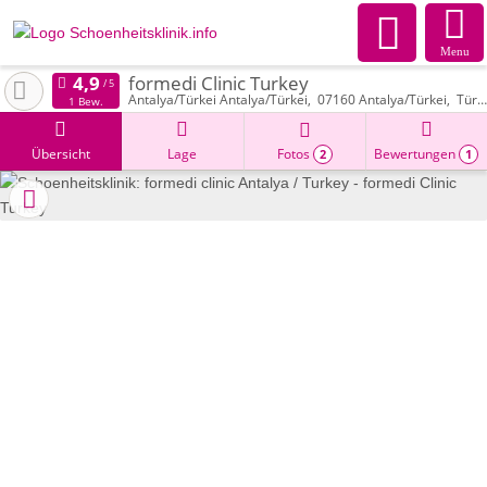
Menu
formedi Clinic Turkey
Antalya/Türkei Antalya/Türkei
07160
Antalya/Türkei
Türkei
1 Bew.
Übersicht
Lage
Fotos
Bewertungen
2
1