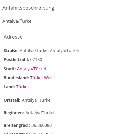
Adipositas-Behandlungen
Anfahrtsbeschreibung
Bariatrische Chirurgie
Antalya/Türkei
Kontaktdetails
formedi clinic Türkei
Lage: Antalya
Adresse
Tel (International): +447427066778 (WhatsApp)
E-Mail: info@formedi.co.uk
Straße:
Antalya/Türkei Antalya/Türkei
Web:
www.formedi.co.uk
Postleitzahl:
07160
IG: @formediTurkey
Stadt:
Antalya/Türkei
Bundesland:
Türkei West
Land:
Türkei
Ortsteil:
Antalya
Türkei
Regionen:
Antalya/Türkei
Breitengrad
:
36.860080