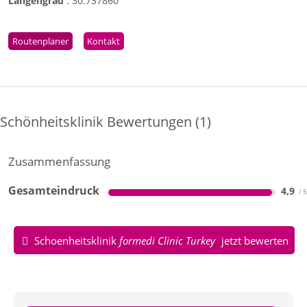
Längengrad
:
30.737860
Routenplaner
Kontakt
Schönheitsklinik Bewertungen
1
Zusammenfassung
Gesamteindruck
4,9
Schoenheitsklinik
formedi Clinic Turkey
jetzt bewerten