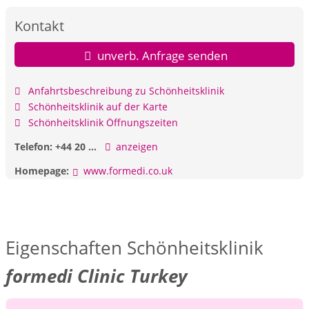
Bleiben Sie per E-Mail in Kontakt, um ein schnelles Angebot
zu erhalten.
Kontakt
Kontaktdetails
unverb. Anfrage senden
formedi clinic Turkey
Lage: Antalya/Türkei
Anfahrtsbeschreibung zu Schönheitsklinik
E-Mail: info@formedi.co.uk
Web:
www.formedi.co.uk
Schönheitsklinik auf der Karte
IG: @formediTurkey
Schönheitsklinik Öffnungszeiten
Telefon:
+44 20 ...
anzeigen
Medizinische Dienstleistungen in der Türkei
KOSMETISCHE UND KUNSTSTOFFCHIRURGIE
Homepage:
www.formedi.co.uk
ZAHNBEHANDLUNGEN
HAARTRANSPLANTATION
LASER-AUGENCHIRURGIE
GEWICHTSVERLUST-CHIRURGIE
IVF & FERTILITÄT
Eigenschaften Schönheitsklinik
Kosmetische und Plastische Chirurgie TÜRKEI
formedi Clinic Turkey
Brustvergrößerungsoperation
Brustverkleinerung