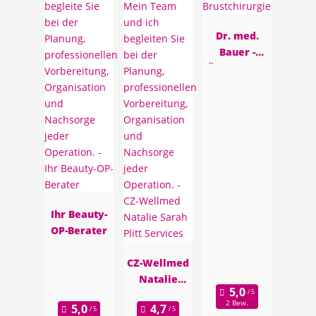
Dr. med.
Bauer -
Ästhetische
Brustchirur
gie
Ihr Beauty-
OP-Berater
CZ-Wellmed
Natalie
Sarah Plitt
2 Bew.
Services