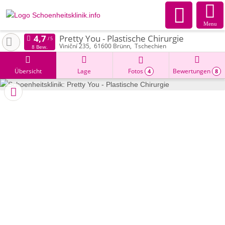
Menu
Pretty You - Plastische Chirurgie
Viniční 235
61600
Brünn
Tschechien
8 Bew.
Übersicht
Lage
Fotos
Bewertungen
4
8