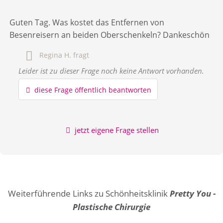
Guten Tag. Was kostet das Entfernen von
Besenreisern an beiden Oberschenkeln? Dankeschön
Regina H.
fragt
Leider ist zu dieser Frage noch keine Antwort vorhanden.
Hiermit akzeptiere ich die
AGB
.
diese Frage öffentlich beantworten
Die
Datenschutzerklärung
habe ich zur Kenntnis genommen.
öffentliche Frage stellen
Abbrechen
jetzt eigene Frage stellen
Hinweis:
Bitte beachten Sie, öffentliche Fragen sind
für alle
Besucher sichtbar
.
Klicken Sie hier um eine
individuelle Frage
an den
Schönheitsklinik-Eintrag zu stellen
.
Weiterführende Links zu Schönheitsklinik
Pretty You -
Plastische Chirurgie