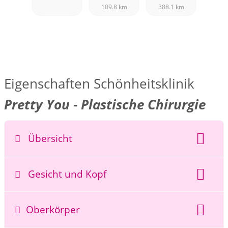
Services
109.8 km
388.1 km
Eigenschaften Schönheitsklinik
Pretty You - Plastische Chirurgie
Übersicht
Finanzierungsmöglichkeiten:
Ratenzahlung
Gesicht und Kopf
Augenringe entfernen
Oberkörper
Tränensäcke entfernen
Botoxbehandlung