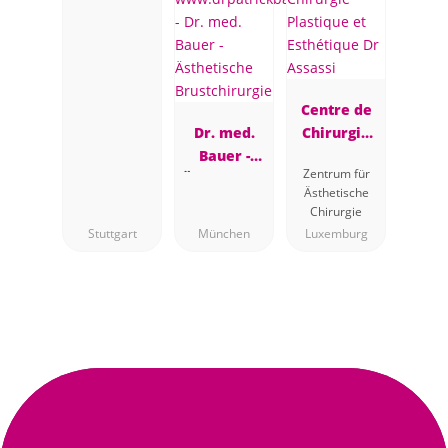
Centre de
Dr. med.
Chirurgie
Bauer -
Plastique et
Zentrum für
Ästhetische
Esthétique
Ästhetische
Brustchirur
Dr Assassi
Chirurgie
gie
Stuttgart
München
Luxemburg