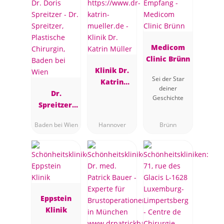
Medicom
Clinic Brünn
Klinik Dr.
Sei der Star
Katrin
deiner
Dr.
Müller
Geschichte
Spreitzer,
Plastische
Baden bei Wien
Hannover
Brünn
Chirurgin,
Baden bei
Wien
Eppstein
Klinik