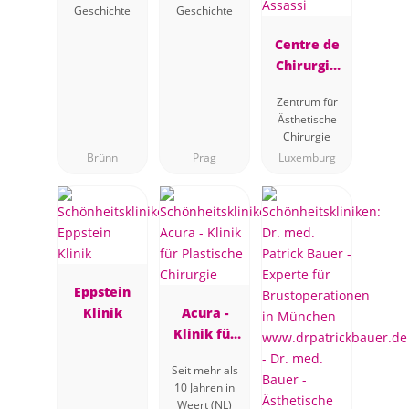
Geschichte
Geschichte
Centre de
Chirurgie
Plastique et
Zentrum für
Esthétique
Ästhetische
Dr Assassi
Chirurgie
Brünn
Prag
Luxemburg
Eppstein
Klinik
Acura -
Klinik für
Plastische
Seit mehr als
Chirurgie
10 Jahren in
Weert (NL)