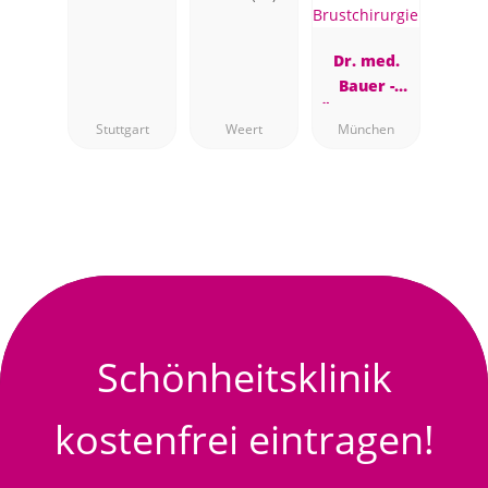
Dr. med.
Bauer -
Ästhetische
Stuttgart
Weert
München
Brustchirur
gie
Schönheitsklinik
kostenfrei eintragen!