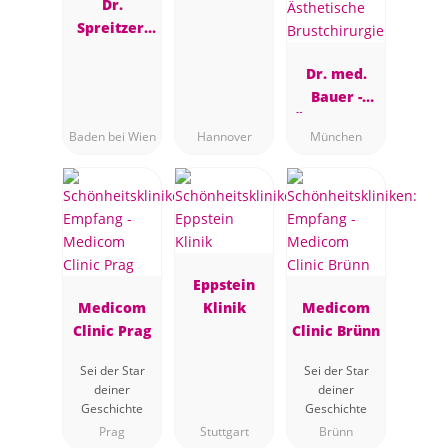
Dr.
Müller
Spreitzer,
Plastische
Chirurgin,
Dr. med.
Baden bei
Bauer -
Wien
Ästhetische
Baden bei Wien
Hannover
München
Brustchirur
gie
Eppstein
Medicom
Klinik
Medicom
Clinic Prag
Clinic Brünn
Sei der Star
Sei der Star
deiner
deiner
Geschichte
Geschichte
Prag
Stuttgart
Brünn