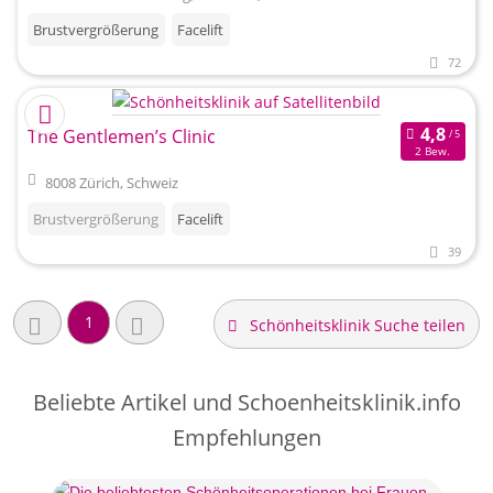
Brustvergrößerung
Facelift
72
The Gentlemen’s Clinic
2 Bew.
8008 Zürich, Schweiz
Brustvergrößerung
Facelift
39
1
Schönheitsklinik Suche teilen
Beliebte Artikel und
Schoenheitsklinik.info
Empfehlungen