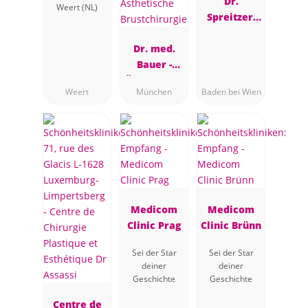
Dr.
Weert (NL)
Spreitzer,
Plastische
Dr. med.
Chirurgin,
Bauer -
Baden bei
Ästhetische
Wien
Weert
München
Baden bei Wien
Brustchirur
gie
Medicom
Medicom
Clinic Prag
Clinic Brünn
Sei der Star
Sei der Star
deiner
deiner
Geschichte
Geschichte
Centre de