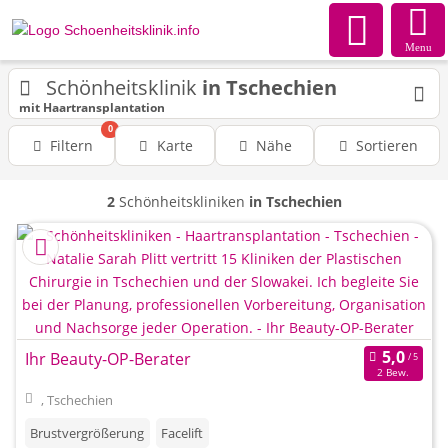
Menu
Schönheitsklinik
in Tschechien
mit Haartransplantation
0
Filtern
Karte
Nähe
Sortieren
2
Schönheitskliniken
in Tschechien
Ihr Beauty-OP-Berater
2 Bew.
, Tschechien
Brustvergrößerung
Facelift