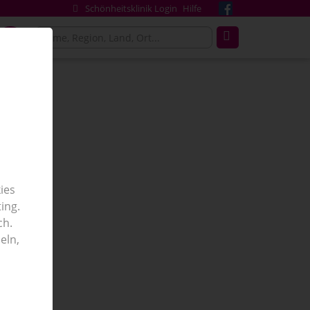
Schönheitsklinik Login
Hilfe
g
ies
e
ing.
ch.
eln,