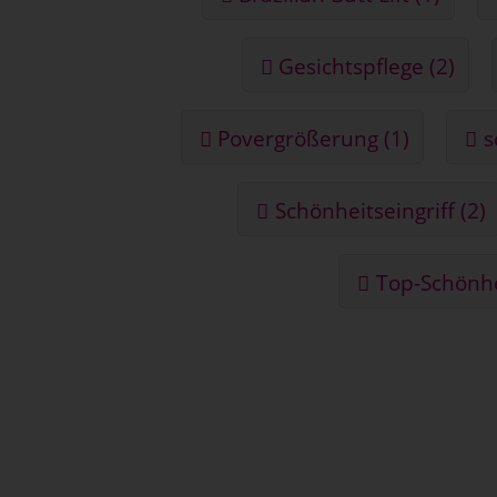
Gesichtspflege (2)
Povergrößerung (1)
s
Schönheitseingriff (2)
Top-Schönhei