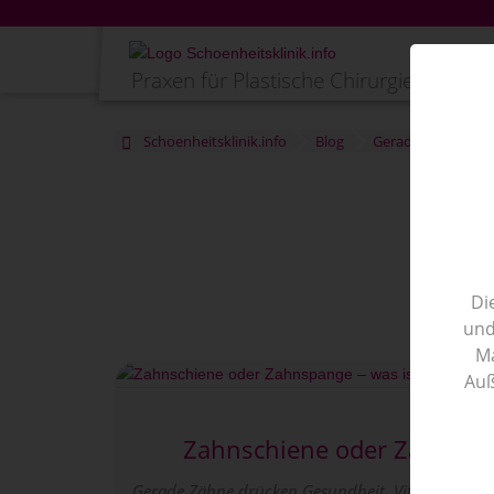
Praxen für Plastische Chirurgie im Verg
Schoenheitsklinik.info
Blog
Gerade Zähne
Di
und
Ma
Auß
Sc
Zahnschiene oder Zahnspan
Gerade Zähne drücken Gesundheit, Vitalität und a