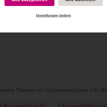
t schönen...
Einstellungen ändern
eiterlesen...
eitere Themen im Schoenheitsklinik.info Bl
Brustimplantate (1)
Brustvergrößerung (2