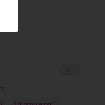
og
)
Fettabsaugung (1)