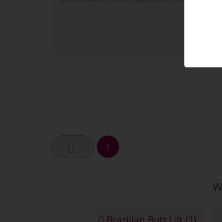
mi
W
1
W
Brazilian Butt Lift (1)