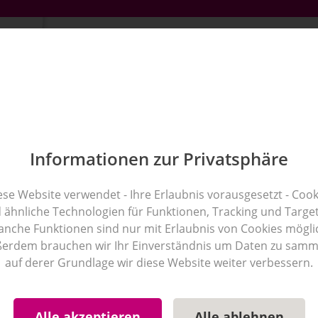
Schönheitsklinik finden
Journal
Über uns
leich
Schoenheitsklinik.info Blo
Informationen zur Privatsphäre
ese Website verwendet - Ihre Erlaubnis vorausgesetzt - Cook
Artikel zum Thema
Gerade Zähn
 ähnliche Technologien für Funktionen, Tracking und Target
nche Funktionen sind nur mit Erlaubnis von Cookies mögli
erdem brauchen wir Ihr Einverständnis um Daten zu samm
auf derer Grundlage wir diese Website weiter verbessern.
höne Zähne
ge – was ist die bessere Option?
Alle akzeptieren
Alle ablehnen
uch Erfolg aus. Aus den Studien zeigt sich, dass Menschen