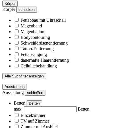
Körper
Körper
schließen
Fettabbau mit Ultraschall
Magenband
Magenballon
Bodycontouring
Schweißdrüsenentfernung
Tattoo-Entfernung
Fettabsaugung
dauerhafte Haarentfernung
Cellulitebehandlung
Alle Suchfilter anzeigen
Ausstattung
Ausstattung
schließen
Betten
Betten
max.
Betten
Einzelzimmer
TV auf Zimmer
Zimmer mit Ausblick