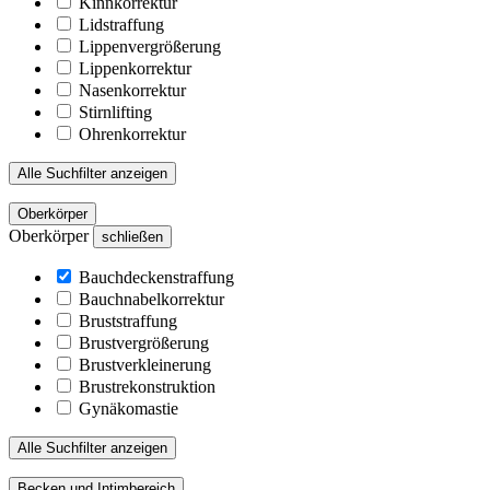
Kinnkorrektur
Lidstraffung
Lippenvergrößerung
Lippenkorrektur
Nasenkorrektur
Stirnlifting
Ohrenkorrektur
Alle Suchfilter anzeigen
Oberkörper
Oberkörper
schließen
Bauchdeckenstraffung
Bauchnabelkorrektur
Bruststraffung
Brustvergrößerung
Brustverkleinerung
Brustrekonstruktion
Gynäkomastie
Alle Suchfilter anzeigen
Becken und Intimbereich