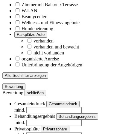
Zimmer mit Balkon / Terrasse
W-LAN
Beautycenter
Wellness- und Fitnessangebote
Hundebetreuung
Parkplätze Auto
vorhanden
vorhanden und bewacht
nicht vorhanden
organisierte Anreise
Unterbringung der Angehörigen
Alle Suchfilter anzeigen
Bewertung
Bewertung
schließen
Gesamteindruck
Gesamteindruck
mind.
Behandlungsergebnis
Behandlungsergebnis
mind.
Privatssphäre
Privatssphäre