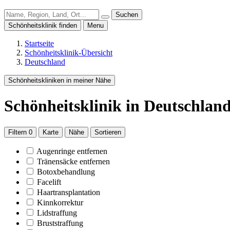
Suchen
Schönheitsklinik finden
Menu
Startseite
Schönheitsklinik-Übersicht
Deutschland
Schönheitskliniken in meiner Nähe
Schönheitsklinik
in Deutschlan
Filtern
0
Karte
Nähe
Sortieren
Augenringe entfernen
Tränensäcke entfernen
Botoxbehandlung
Facelift
Haartransplantation
Kinnkorrektur
Lidstraffung
Bruststraffung