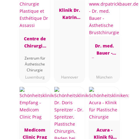
Klinik Dr.
Katrin
Müller
Centre de
Chirurgie
Dr. med.
Plastique et
Bauer -
Zentrum für
Esthétique
Ästhetische
Ästhetische
Dr Assassi
Brustchirur
Chirurgie
gie
Luxemburg
Hannover
München
Medicom
Acura -
Clinic Prag
Klinik für