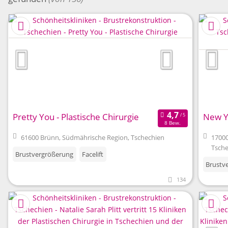
Pretty You - Plastische Chirurgie
New Yo
8 Bew.
61600 Brünn, Südmährische Region, Tschechien
17000
Tsche
Brustvergrößerung
Facelift
Brustv
134