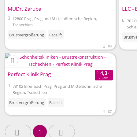
MUDr. Zaruba
LLC - 
12800 Prag, Prag und Mittelböhmische Region,
702 0
Tschechien
Schle
Brustvergrößerung
Facelift
Brustv
88
Perfect Klinik Prag
2 Bew.
73102 Birenbach Prag, Prag und Mittelböhmische
Region, Tschechien
Brustvergrößerung
Facelift
87
1