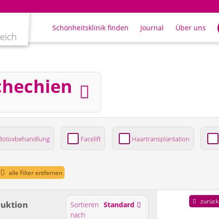
Schönheitsklinik finden
Journal
Über uns
leich
chechien
Botoxbehandlung
Facelift
Haartransplantation
ung
alle Filter entfernen
zurück
ruktion
Sortieren
Standard
nach