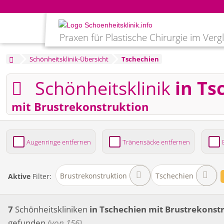
Praxen für Plastische Chirurgie im Verg
Schönheitsklinik-Übersicht
Tschechien
Schönheitsklinik
in Ts
mit Brustrekonstruktion
Augenringe entfernen
Tränensäcke entfernen
Bruststraffung
Brustvergrößerung
Fettabsaug
Brustrekonstruktion
Tschechien
Aktive
Filter:
7
Schönheitskliniken
in Tschechien
mit Brustrekonst
gefunden
(von 156)