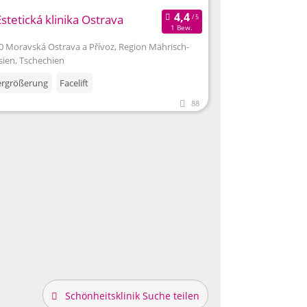
Estetická klinika Ostrava
1 Bew.
0 Moravská Ostrava a Přívoz, Region Mährisch-
sien, Tschechien
ergrößerung
Facelift
88
Schönheitsklinik Suche teilen