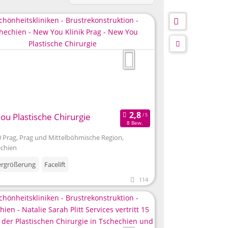
u Plastische Chirurgie
8 Bew.
 Prag, Prag und Mittelböhmische Region,
chien
ergrößerung
Facelift
114