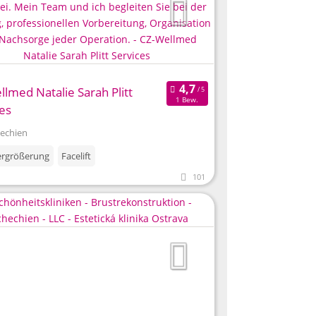
lmed Natalie Sarah Plitt
1 Bew.
es
hechien
ergrößerung
Facelift
101