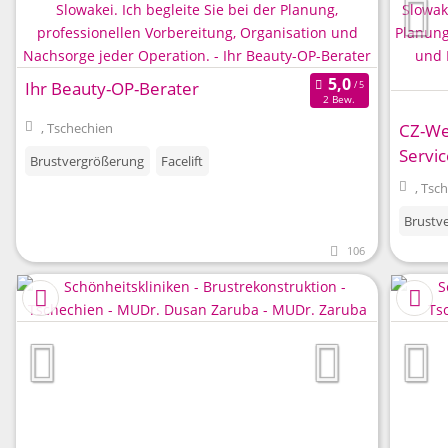
Ihr Beauty-OP-Berater
2 Bew.
CZ-Wel
, Tschechien
Servic
Brustvergrößerung
Facelift
, Tsc
Brustv
106