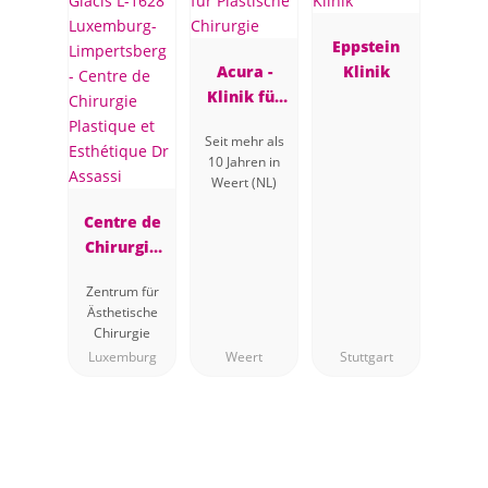
Eppstein
Acura -
Klinik
Klinik für
Plastische
Seit mehr als
Chirurgie
10 Jahren in
Weert (NL)
Centre de
Chirurgie
Plastique et
Zentrum für
Esthétique
Ästhetische
Dr Assassi
Chirurgie
Luxemburg
Weert
Stuttgart