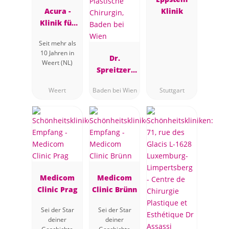
Acura -
Klinik
Klinik für
Plastische
Seit mehr als
Chirurgie
10 Jahren in
Dr.
Weert (NL)
Spreitzer,
Plastische
Weert
Baden bei Wien
Stuttgart
Chirurgin,
Baden bei
Wien
Medicom
Medicom
Clinic Prag
Clinic Brünn
Sei der Star
Sei der Star
deiner
deiner