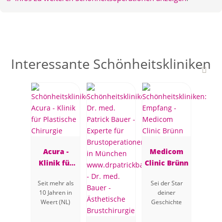
Interessante Schönheitskliniken
Acura -
Medicom
Klinik für
Clinic Brünn
Plastische
Seit mehr als
Sei der Star
Chirurgie
10 Jahren in
deiner
Weert (NL)
Geschichte