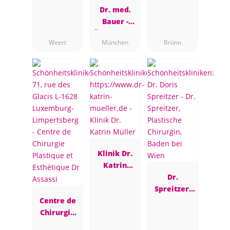
Dr. med.
Bauer -
Ästhetische
Weert
München
Brünn
Brustchirur
gie
Klinik Dr.
Katrin
Müller
Dr.
Spreitzer,
Centre de
Plastische
Chirurgie
Chirurgin,
Plastique et
Baden bei