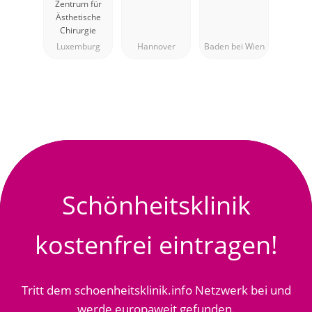
Zentrum für
Esthétique
Wien
Ästhetische
Dr Assassi
Chirurgie
Luxemburg
Hannover
Baden bei Wien
Schönheitsklinik
kostenfrei eintragen!
Tritt dem schoenheitsklinik.info Netzwerk bei und
werde europaweit gefunden.